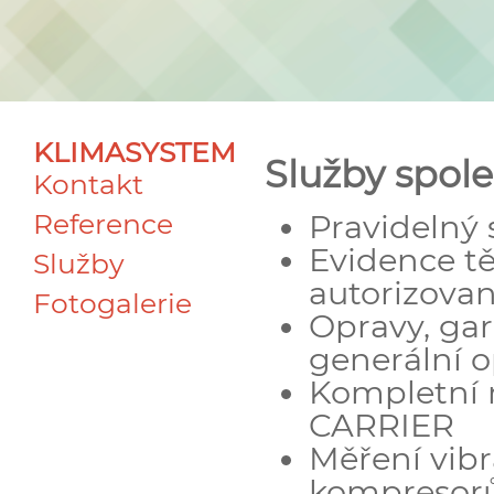
KLIMASYSTEM
Služby spole
Kontakt
Reference
Pravidelný s
Evidence tě
Služby
autorizova
Fotogalerie
Opravy, gar
generální 
Kompletní 
CARRIER
Měření vib
kompresor