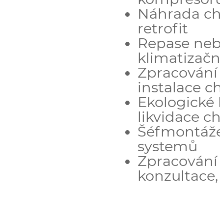
Náhrada chl
retrofit
Repase neb
klimatizač
Zpracování
instalace c
Ekologické 
likvidace c
Šéfmontáže
systemů
Zpracování
konzultace